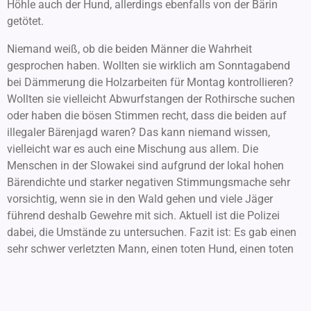
Höhle auch der Hund, allerdings ebenfalls von der Bärin
getötet.
Niemand weiß, ob die beiden Männer die Wahrheit
gesprochen haben. Wollten sie wirklich am Sonntagabend
bei Dämmerung die Holzarbeiten für Montag kontrollieren?
Wollten sie vielleicht Abwurfstangen der Rothirsche suchen
oder haben die bösen Stimmen recht, dass die beiden auf
illegaler Bärenjagd waren? Das kann niemand wissen,
vielleicht war es auch eine Mischung aus allem. Die
Menschen in der Slowakei sind aufgrund der lokal hohen
Bärendichte und starker negativen Stimmungsmache sehr
vorsichtig, wenn sie in den Wald gehen und viele Jäger
führend deshalb Gewehre mit sich. Aktuell ist die Polizei
dabei, die Umstände zu untersuchen. Fazit ist: Es gab einen
sehr schwer verletzten Mann, einen toten Hund, einen toten
Bären und drei verwaiste Jungtiere, deren weiteres Leben ein
Fristen hinter Gitterstäben bedeutet.
Was können wir normalen Erholungssuchende aber daraus